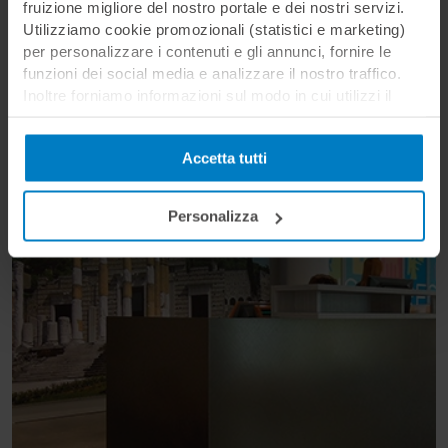
Boat Wrapping
fruizione migliore del nostro portale e dei nostri servizi.
Utilizziamo cookie promozionali (statistici e marketing)
per personalizzare i contenuti e gli annunci, fornire le
funzioni dei social media e analizzare il nostro traffico.
Inoltre forniamo informazioni sul modo in cui utilizzi il
nostro sito ai nostri partner che si occupano di analisi dei
dati web, pubblicità e social media, i quali potrebbero
Accetta tutti
combinarle con altre informazioni che hai fornito loro o
che hanno raccolto in base al tuo utilizzo dei loro servizi.
Cliccando su “PERSONALIZZA“ potrai scegliere quali
Personalizza
cookie potranno essere implementati ad esclusione di
quelli tecnici che sono necessari per il funzionamento del
sito. Cliccando su “ACCETTA TUTTI” invece accetterai di
implementare tutti i cookie. Chiudendo questo banner
verranno installati i soli cookie necessari al
funzionamento del sito. Per tutte le informazioni complete
ti invitiamo a consultare le "Informazioni sui Cookie" qui
sopra.