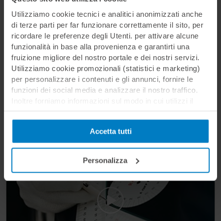
design, con la massima sicurezza senza l'util...
Utilizziamo cookie tecnici e analitici anonimizzati anche
di terze parti per far funzionare correttamente il sito, per
ricordare le preferenze degli Utenti. per attivare alcune
funzionalità in base alla provenienza e garantirti una
fruizione migliore del nostro portale e dei nostri servizi.
Video gratuito
Utilizziamo cookie promozionali (statistici e marketing)
per personalizzare i contenuti e gli annunci, fornire le
funzioni dei social media e analizzare il nostro traffico.
Inoltre forniamo informazioni sul modo in cui utilizzi il
Durata:
10:30
nostro sito ai nostri partner che si occupano di analisi dei
dati web, pubblicità e social media, i quali potrebbero
Accetta tutti
combinarle con altre informazioni che hai fornito loro o
FREE
che hanno raccolto in base al tuo utilizzo dei loro servizi.
Cliccando su “PERSONALIZZA“ potrai scegliere quali
Personalizza
cookie potranno essere implementati ad esclusione di
quelli tecnici che sono necessari per il funzionamento del
sito. Cliccando su “ACCETTA TUTTI” invece accetterai di
implementare tutti i cookie. Chiudendo questo banner
verranno installati i soli cookie necessari al
funzionamento del sito. Per tutte le informazioni complete