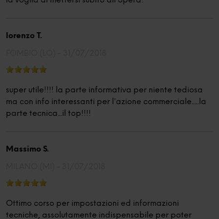
la voglia di mettersi subito all'opera!
lorenzo T.
FOMBIO (LO) -
31/07/2018
super utile!!!! la parte informativa per niente tediosa
ma con info interessanti per l'azione commerciale.....la
parte tecnica...il top!!!!
Massimo S.
MILANO (MI) -
31/07/2018
Ottimo corso per impostazioni ed informazioni
tecniche, assolutamente indispensabile per poter