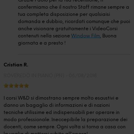
Grazie Paolo per la tua recensione, ti
confermiamo che il nostro Staff rimane sempre a
tua completa disposizione per qualsiaisi
domanda e dubbio, ricordati comunque che puoi
anche visionare gratuitamente i VideoCorsi
contenuti nella sezione
Window Film
, Buona
giornata e a presto !
Cristian R.
ROVEREDO IN PIANO (PN) -
06/08/2018
I corsi W&D si dimostrano sempre molto esaustivi e
danno un bagaglio di informazioni e di nozioni
tecniche utilissime ed indispensabili per operare in
modo professionale. Ineccepibile la preparazione dei
docenti, come sempre. Ogni volta si torna a casa con