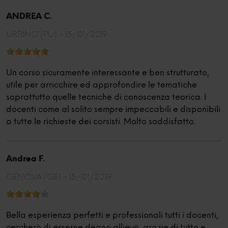
ANDREA C.
URBINO (PU) -
15/01/2019
Un corso sicuramente interessante e ben strutturato,
utile per arricchire ed approfondire le tematiche
soprattutto quelle tecniche di conoscenza teorica. I
docenti come al solito sempre impeccabili e disponibili
a tutte le richieste dei corsisti. Molto soddisfatto.
Andrea F.
GENOVA (GE) -
15/01/2019
Bella esperienza perfetti e professionali tutti i docenti,
cercherò di esserne degno allievo, grazie di tutto e