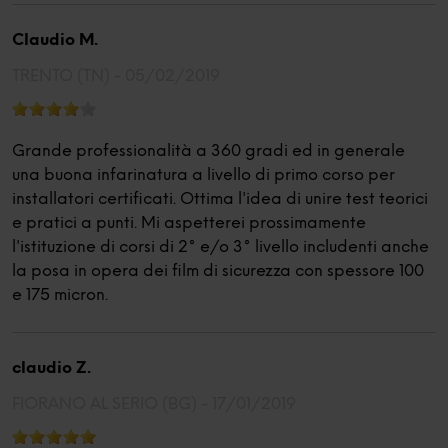
Claudio M.
TRENTO (TN) -
05/02/2019
Grande professionalità a 360 gradi ed in generale
una buona infarinatura a livello di primo corso per
installatori certificati. Ottima l'idea di unire test teorici
e pratici a punti. Mi aspetterei prossimamente
l'istituzione di corsi di 2° e/o 3° livello includenti anche
la posa in opera dei film di sicurezza con spessore 100
e 175 micron.
claudio Z.
FIORANO AL SERIO (BG) -
17/01/2019