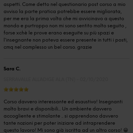
aspetti. Come detto nel questionario post corso a mio
avviso la parte pratica potrebbe essere migliorata,
per me era la prima volta che mi avvicinavo a questo
mondo e purtroppo non mi sono sentito molto seguito ,
forse xchè le prove erano eseguite su più spazi e
l'insegnante non poteva essere presente in tutti i posti,
cmq nel complesso un bel corso. grazie
Sara C.
SERRAVALLE ALL`ADIGE ALA (TN) -
02/10/2020
Corso davvero interessante ed esaustivo! Insegnanti
molto bravi e disponibili... Un ambiente davvero
accogliente e stimolante .. si apprendono davvero
tante nozioni per poter iniziare ad intraprendere
questo lavoro! Mi sono già iscritta ad un altro corso! 😀