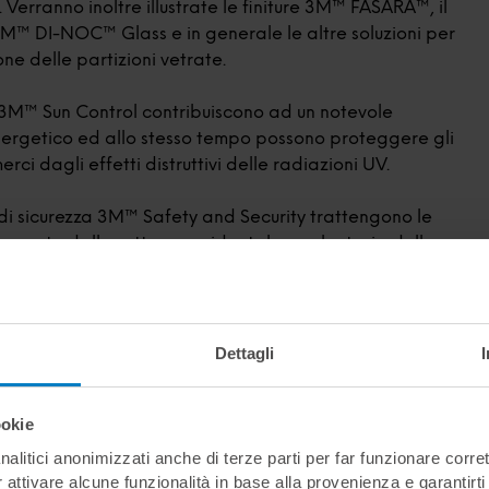
. Verranno inoltre illustrate le finiture 3M™ FASARA™, il
3M™ DI-NOC™ Glass e in generale le altre soluzioni per
ne delle partizioni vetrate.
 3M™ Sun Control contribuiscono ad un notevole
nergetico ed allo stesso tempo possono proteggere gli
erci dagli effetti distruttivi delle radiazioni UV.
 di sicurezza 3M™ Safety and Security trattengono le
vocate dalla rottura accidentale o volontaria delle
dono molto più difficili i tentativi di effrazione.
 3M™ FASARA™ e le altre finiture di pregio per la
 di parti vetrate sono prodotti tecnologicamente
Dettagli
dia e dal design esclusivo, in linea con le più attuali
 mercato.
ookie
resì approfondite le diverse tipologie di vetro sulle quali
nalitici anonimizzati anche di terze parti per far funzionare corret
llicole possono essere installate e tutti gli accorgimenti
r attivare alcune funzionalità in base alla provenienza e garantirti