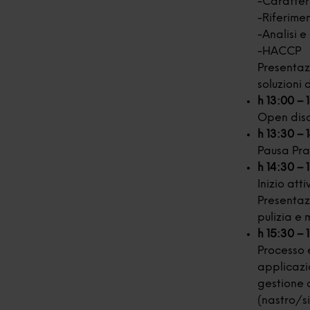
-Caratter
-Riferimen
-Analisi e
-HACCP
Presenta
soluzioni
h 13:00 – 
Open dis
h 13:30 – 
Pausa Pr
h 14:30 – 
Inizio att
Presentazi
pulizia e 
h 15:30 – 
Processo e
applicazio
gestione d
(nastro/si