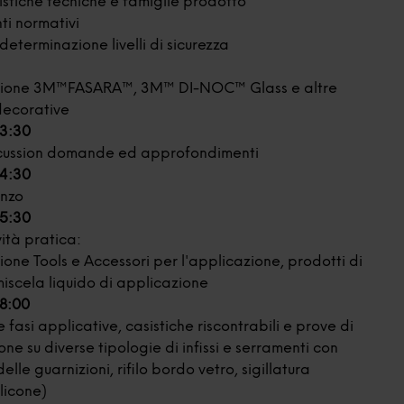
istiche tecniche e famiglie prodotto
ti normativi
 determinazione livelli di sicurezza
zione 3M™FASARA™, 3M™ DI-NOC™ Glass e altre
 decorative
13:30
cussion domande ed approfondimenti
14:30
anzo
15:30
ività pratica:
one Tools e Accessori per l'applicazione, prodotti di
miscela liquido di applicazione
18:00
 fasi applicative, casistiche riscontrabili e prove di
ne su diverse tipologie di infissi e serramenti con
elle guarnizioni, rifilo bordo vetro, sigillatura
licone)