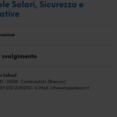
ole Solari, Sicurezza e
ative
mazione
 svolgimento
 School
 41 | 25014 Castenedolo (Brescia)
+39 030 2130290 | E-Mail:
info@wrapedecor.it
i