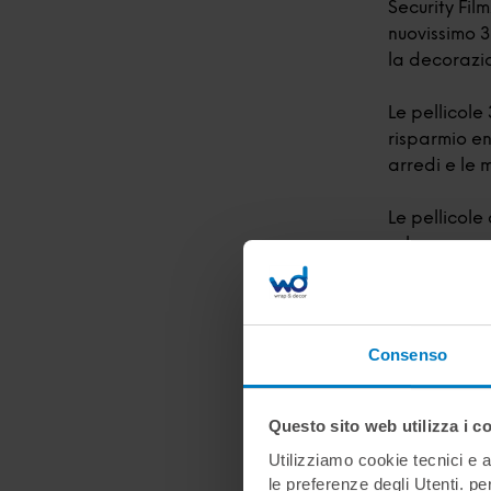
Security Film
nuovissimo 
la decorazio
Le pellicole
risparmio e
arredi e le m
Le pellicole
schegge pro
vetrate e ren
Le pellicole
decorazione
Consenso
all’avanguar
tendenze di
Questo sito web utilizza i c
Verranno alt
Utilizziamo cookie tecnici e a
le stesse pe
le preferenze degli Utenti. pe