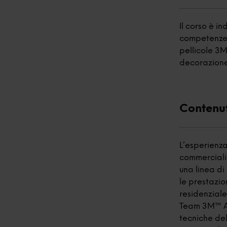
Il corso è in
competenze 
pellicole 3M
decorazione 
Contenu
L’esperienz
commerciali
una linea di
le prestazio
residenziale
Team 3M™ Ar
tecniche de