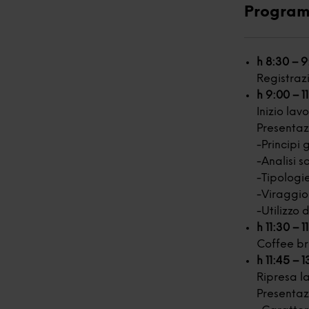
Program
h 8:30 – 
Registraz
h 9:00 – 1
Inizio lavo
Presentaz
-Principi 
-Analisi 
-Tipologie
-Viraggio 
-Utilizzo 
h 11:30 – 1
Coffee b
h 11:45 – 
Ripresa la
Presentaz