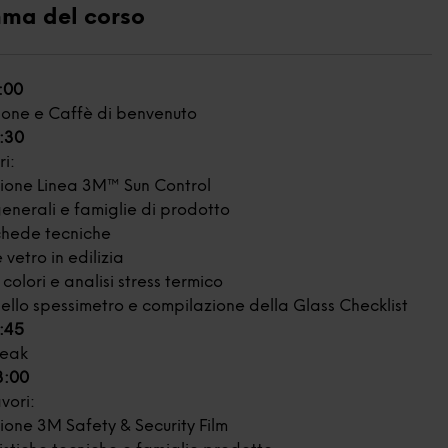
ma del corso
9:00
ione e Caffè di benvenuto
1:30
ri:
ione Linea 3M™ Sun Control
generali e famiglie di prodotto
schede tecniche
 vetro in edilizia
colori e analisi stress termico
dello spessimetro e compilazione della Glass Checklist
1:45
reak
13:00
vori:
ione 3M Safety & Security Film