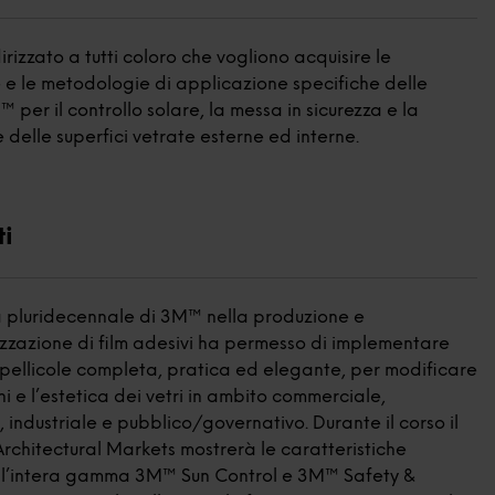
dirizzato a tutti coloro che vogliono acquisire le
e le metodologie di applicazione specifiche delle
™ per il controllo solare, la messa in sicurezza e la
delle superfici vetrate esterne ed interne.
ti
a pluridecennale di 3M™ nella produzione e
zzazione di film adesivi ha permesso di implementare
 pellicole completa, pratica ed elegante, per modificare
ni e l’estetica dei vetri in ambito commerciale,
, industriale e pubblico/governativo. Durante il corso il
chitectural Markets mostrerà le caratteristiche
ll’intera gamma 3M™ Sun Control e 3M™ Safety &