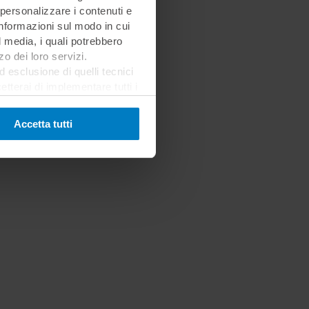
 personalizzare i contenuti e
 informazioni sul modo in cui
al media, i quali potrebbero
o dei loro servizi.
esclusione di quelli tecnici
terai di implementare tutti i
l sito. Per tutte le
Accetta tutti