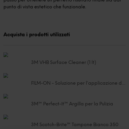
passo per ottenere un perfetto risultato finale sia dal
punto di vista estetico che funzionale.
Acquista i prodotti utilizzati
3M VHB Surface Cleaner (1 lt)
FILM-ON - Soluzione per l'applicazione di pellicole (0,95 L)
3M™ Perfect-It™ Argilla per la Pulizia
3M Scotch-Brite™ Tampone Bianco 350