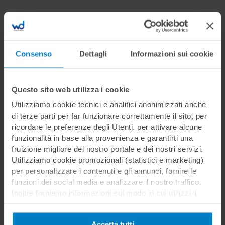
Condividi
Consenso
Dettagli
Informazioni sui cookie
Questo sito web utilizza i cookie
Commenti
Utilizziamo cookie tecnici e analitici anonimizzati anche
di terze parti per far funzionare correttamente il sito, per
ricordare le preferenze degli Utenti. per attivare alcune
funzionalità in base alla provenienza e garantirti una
Sono presenti 1 commenti.
fruizione migliore del nostro portale e dei nostri servizi.
Utilizziamo cookie promozionali (statistici e marketing)
per personalizzare i contenuti e gli annunci, fornire le
marco d.
funzioni dei social media e analizzare il nostro traffico.
TRECASTELLI (AN) -
12/04/2022
Inoltre forniamo informazioni sul modo in cui utilizzi il
nostro sito ai nostri partner che si occupano di analisi dei
Buonasera corso bellissimo,volevo solo un chiarimento
dati web, pubblicità e social media, i quali potrebbero
l'acqua da miscelare con sapone va bene acqua del
Accetta tutti