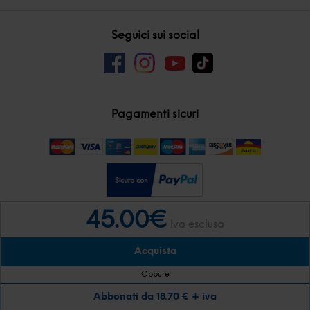
Seguici sui social
Pagamenti sicuri
45.00€
Iva esclusa
-
-
SIR Visual S.r.l.
P.IVA E C.F. 03064690989
Tel:
+39 030 2130290
Acquista
FAQ
Note Legali
Privacy
Cookie
Condizioni di vendita video
corsi
Informativa clienti
Oppure
Abbonati da 18.70 € + iva