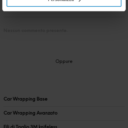
cookie potranno essere implementati ad esclusione di
Commenti
quelli tecnici che sono necessari per il funzionamento del
sito. Cliccando su “ACCETTA TUTTI” invece accetterai di
implementare tutti i cookie. Chiudendo questo banner
verranno installati i soli cookie necessari al
Nessun commento presente.
funzionamento del sito. Per tutte le informazioni complete
ti invitiamo a consultare le "Informazioni sui Cookie" qui
sopra.
Oppure
Car Wrapping Base
Car Wrapping Avanzato
Fili di Taglio 3M knifeless