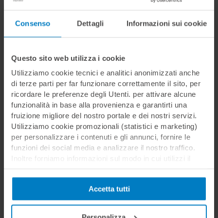
XPEL Spruzzatore per Soluzione Gel (1 lt)
Consenso
Dettagli
Informazioni sui cookie
3M™ Perfect-It™ Argilla per la Pulizia
Questo sito web utilizza i cookie
Utilizziamo cookie tecnici e analitici anonimizzati anche
di terze parti per far funzionare correttamente il sito, per
Spatola YELLOW TURBO 9,5 cm
ricordare le preferenze degli Utenti. per attivare alcune
funzionalità in base alla provenienza e garantirti una
fruizione migliore del nostro portale e dei nostri servizi.
Spatola YELLOW TURBO 14 cm
Utilizziamo cookie promozionali (statistici e marketing)
per personalizzare i contenuti e gli annunci, fornire le
funzioni dei social media e analizzare il nostro traffico.
Inoltre forniamo informazioni sul modo in cui utilizzi il
Condividi
nostro sito ai nostri partner che si occupano di analisi dei
dati web, pubblicità e social media, i quali potrebbero
Accetta tutti
combinarle con altre informazioni che hai fornito loro o
che hanno raccolto in base al tuo utilizzo dei loro servizi.
Cliccando su “PERSONALIZZA“ potrai scegliere quali
Personalizza