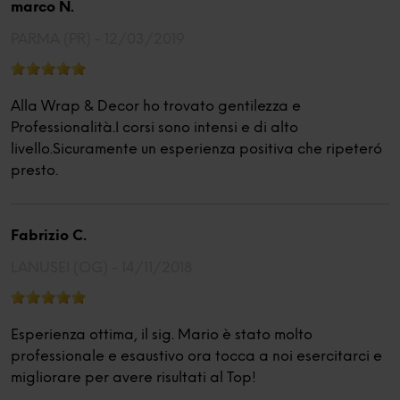
marco N.
PARMA (PR) -
12/03/2019
Alla Wrap & Decor ho trovato gentilezza e
Professionalità.I corsi sono intensi e di alto
livello.Sicuramente un esperienza positiva che ripeteró
presto.
Fabrizio C.
LANUSEI (OG) -
14/11/2018
Esperienza ottima, il sig. Mario è stato molto
professionale e esaustivo ora tocca a noi esercitarci e
migliorare per avere risultati al Top!