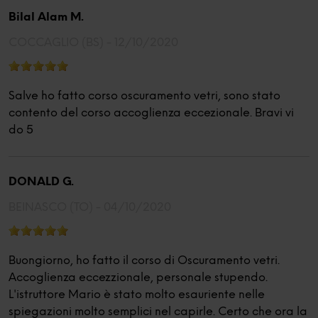
Bilal Alam M.
COCCAGLIO (BS) -
12/10/2020
Salve ho fatto corso oscuramento vetri, sono stato
contento del corso accoglienza eccezionale. Bravi vi
do 5
DONALD G.
BEINASCO (TO) -
04/10/2020
Buongiorno, ho fatto il corso di Oscuramento vetri.
Accoglienza eccezzionale, personale stupendo.
L'istruttore Mario è stato molto esauriente nelle
spiegazioni molto semplici nel capirle. Certo che ora la