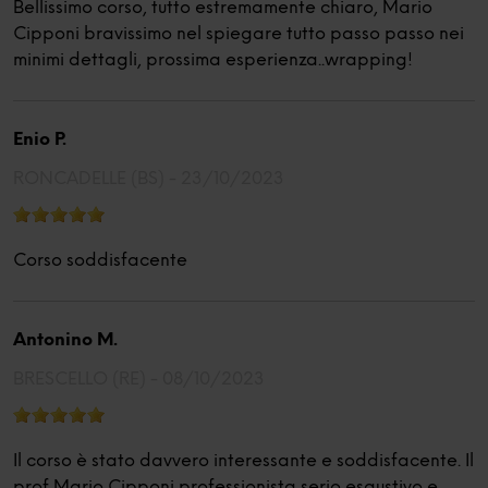
Bellissimo corso, tutto estremamente chiaro, Mario
Cipponi bravissimo nel spiegare tutto passo passo nei
minimi dettagli, prossima esperienza..wrapping!
Enio P.
RONCADELLE (BS) -
23/10/2023
Corso soddisfacente
Antonino M.
BRESCELLO (RE) -
08/10/2023
Il corso è stato davvero interessante e soddisfacente. Il
prof Mario Cipponi professionista serio esaustivo e