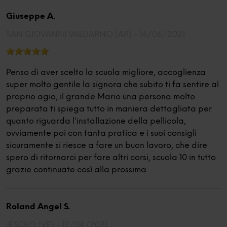
Giuseppe A.
SAN GIOVANNI VALDARNO (AR) -
14/06/2021
Penso di aver scelto la scuola migliore, accoglienza
super molto gentile la signora che subito ti fa sentire al
proprio agio, il grande Mario una persona molto
preparata ti spiega tutto in maniera dettagliata per
quanto riguarda l'installazione della pellicola,
ovviamente poi con tanta pratica e i suoi consigli
sicuramente si riesce a fare un buon lavoro, che dire
spero di ritornarci per fare altri corsi, scuola 10 in tutto
grazie continuate così alla prossima.
Roland Angel S.
JESOLO (VE) -
12/04/2021