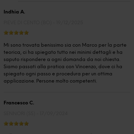
Indhia A.
PIEVE DI CENTO (BO) -
19/12/2025
Mi sono trovata benissimo sia con Marco per la parte
teorica, ci ha spiegato tutto nei minimi dettagli e ha
saputo rispondere a ogni domanda da noi chiesta.
Siamo passati alla pratica con Vincenzo, dove ci ha
spiegato ogni passo e procedura per un ottima
applicazione. Persone molto competenti.
Francesco C.
SENNORI (SS) -
17/09/2024