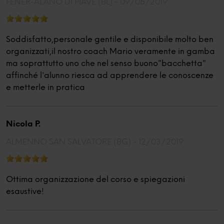
FENER-ALANO DI PIAVE (BL) -
09/05/2019
Soddisfatto,personale gentile e disponibile molto ben
organizzati,il nostro coach Mario veramente in gamba
ma soprattutto uno che nel senso buono"bacchetta"
affinché l'alunno riesca ad apprendere le conoscenze
e metterle in pratica
Nicola P.
ALMENNO SAN SALVATORE (BG) -
12/03/2019
Ottima organizzazione del corso e spiegazioni
esaustive!