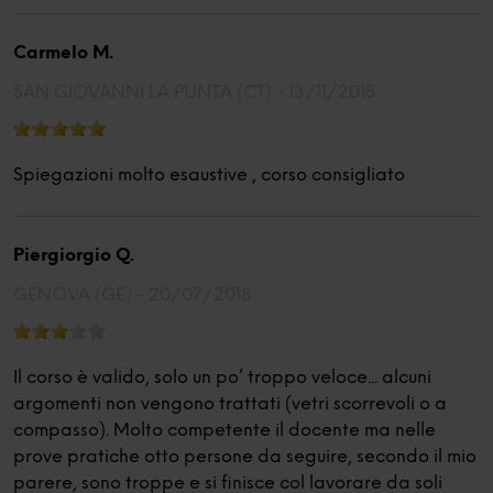
Carmelo M.
SAN GIOVANNI LA PUNTA (CT) -
13/11/2018
Spiegazioni molto esaustive , corso consigliato
Piergiorgio Q.
GENOVA (GE) -
20/07/2018
Il corso è valido, solo un po’ troppo veloce... alcuni
argomenti non vengono trattati (vetri scorrevoli o a
compasso). Molto competente il docente ma nelle
prove pratiche otto persone da seguire, secondo il mio
parere, sono troppe e si finisce col lavorare da soli