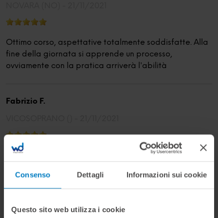
NOVARA (NO) -
21/11/2021
Ottimo corso, aspettative totalmente soddisfatte. Alla
fine della giornata si apprende un processo,
ovviamente con la pratica arriverà l'abilità
Fabrizio F.
VICOSOPRANO () -
21/11/2021
A me il corso è piaciuto un sacco ho imparato trucchi
che non sapevo per oscurare vetri. Mario l'ho trovato
Consenso
Dettagli
Informazioni sui cookie
molto professionale. Lo staff tutto ottimo e
organiazzione perfetta. Grazie per la giornata
trascorsa assieme e per quello che mi è stato
Questo sito web utilizza i cookie
insegnato alla prossima.