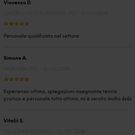
Vincenzo D.
CASTELLUCCIO SUPERIORE (PZ) -
17/07/2018
Personale qualificato nel settore
Simone A.
MORTARA (PV) -
12/07/2018
Esperienza ottima, spiegazioni insegnante teoria
pratica e personale tutto ottimo, mi è servito molto 👍👍
Vitalii S.
VILLA MINOZZO (RE) -
22/05/2018