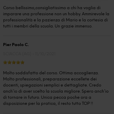
ti invitiamo a consultare le "Informazioni sui Cookie" qui
sopra.
Corso bellissimo,consigliatissimo a chi ha voglia di
imparare una professione non un hobby. Ammirevole la
professionalità e la pazienza di Mario e la cortesia di
tutti i membri della scuola. Un grazie immenso.
Pier Paolo C.
SCIACCA (AG) -
11/10/2021
Molto soddisfatto del corso. Ottima accoglienza.
Molto professionali, preparazione eccellete dei
docenti, spiegazioni semplici e dettagliate. Credo
anch’io di aver scelto la scuola migliore. Spero anch’io
di tornare in futuro. Unica pecca poche ora a
disposizione per la pratica, il resto tutto TOP !!