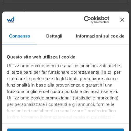
Ricorda su questo dispositivo
Consenso
Dettagli
Informazioni sui cookie
Hai dimenticato la password?
Questo sito web utilizza i cookie
Utilizziamo cookie tecnici e analitici anonimizzati anche
di terze parti per far funzionare correttamente il sito, per
ricordare le preferenze degli Utenti. per attivare alcune
funzionalità in base alla provenienza e garantirti una
fruizione migliore del nostro portale e dei nostri servizi.
Non sei ancora registrato?
Utilizziamo cookie promozionali (statistici e marketing)
per personalizzare i contenuti e gli annunci, fornire le
Registrati per effettuare l'acquisto dei
funzioni dei social media e analizzare il nostro traffico.
corsi, inserire o rispondere ad offerte di
Inoltre forniamo informazioni sul modo in cui utilizzi il
lavoro
nostro sito ai nostri partner che si occupano di analisi dei
dati web, pubblicità e social media, i quali potrebbero