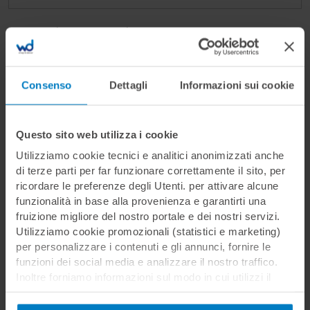
Ricorda su questo dispositivo
Consenso
Dettagli
Informazioni sui cookie
Hai dimenticato la password?
Questo sito web utilizza i cookie
Utilizziamo cookie tecnici e analitici anonimizzati anche
di terze parti per far funzionare correttamente il sito, per
ricordare le preferenze degli Utenti. per attivare alcune
funzionalità in base alla provenienza e garantirti una
fruizione migliore del nostro portale e dei nostri servizi.
Non sei ancora registrato?
Utilizziamo cookie promozionali (statistici e marketing)
per personalizzare i contenuti e gli annunci, fornire le
Registrati per effettuare l'acquisto dei
funzioni dei social media e analizzare il nostro traffico.
corsi, inserire o rispondere ad offerte di
Inoltre forniamo informazioni sul modo in cui utilizzi il
lavoro
nostro sito ai nostri partner che si occupano di analisi dei
dati web, pubblicità e social media, i quali potrebbero