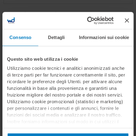
Ricorda su questo dispositivo
Consenso
Dettagli
Informazioni sui cookie
Hai dimenticato la password?
Questo sito web utilizza i cookie
Utilizziamo cookie tecnici e analitici anonimizzati anche
di terze parti per far funzionare correttamente il sito, per
ricordare le preferenze degli Utenti. per attivare alcune
funzionalità in base alla provenienza e garantirti una
fruizione migliore del nostro portale e dei nostri servizi.
Non sei ancora registrato?
Utilizziamo cookie promozionali (statistici e marketing)
per personalizzare i contenuti e gli annunci, fornire le
Registrati per effettuare l'acquisto dei
funzioni dei social media e analizzare il nostro traffico.
corsi, inserire o rispondere ad offerte di
Inoltre forniamo informazioni sul modo in cui utilizzi il
lavoro
nostro sito ai nostri partner che si occupano di analisi dei
dati web, pubblicità e social media, i quali potrebbero