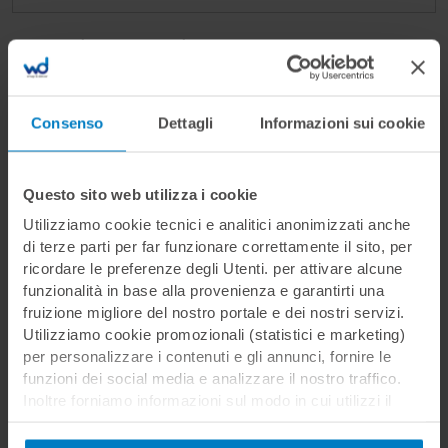
Ricorda su questo dispositivo
Consenso
Dettagli
Informazioni sui cookie
Hai dimenticato la password?
Questo sito web utilizza i cookie
Utilizziamo cookie tecnici e analitici anonimizzati anche
di terze parti per far funzionare correttamente il sito, per
ricordare le preferenze degli Utenti. per attivare alcune
funzionalità in base alla provenienza e garantirti una
fruizione migliore del nostro portale e dei nostri servizi.
Non sei ancora registrato?
Utilizziamo cookie promozionali (statistici e marketing)
per personalizzare i contenuti e gli annunci, fornire le
Registrati per effettuare l'acquisto dei
funzioni dei social media e analizzare il nostro traffico.
corsi, inserire o rispondere ad offerte di
Inoltre forniamo informazioni sul modo in cui utilizzi il
lavoro
nostro sito ai nostri partner che si occupano di analisi dei
dati web, pubblicità e social media, i quali potrebbero