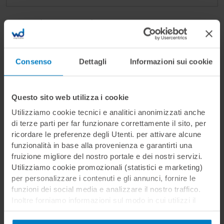
Ricorda su questo dispositivo
Consenso
Dettagli
Informazioni sui cookie
Hai dimenticato la password?
Questo sito web utilizza i cookie
Utilizziamo cookie tecnici e analitici anonimizzati anche
di terze parti per far funzionare correttamente il sito, per
ricordare le preferenze degli Utenti. per attivare alcune
funzionalità in base alla provenienza e garantirti una
fruizione migliore del nostro portale e dei nostri servizi.
Non sei ancora registrato?
Utilizziamo cookie promozionali (statistici e marketing)
per personalizzare i contenuti e gli annunci, fornire le
Registrati per effettuare l'acquisto dei
funzioni dei social media e analizzare il nostro traffico.
corsi, inserire o rispondere ad offerte di
Inoltre forniamo informazioni sul modo in cui utilizzi il
lavoro
nostro sito ai nostri partner che si occupano di analisi dei
dati web, pubblicità e social media, i quali potrebbero