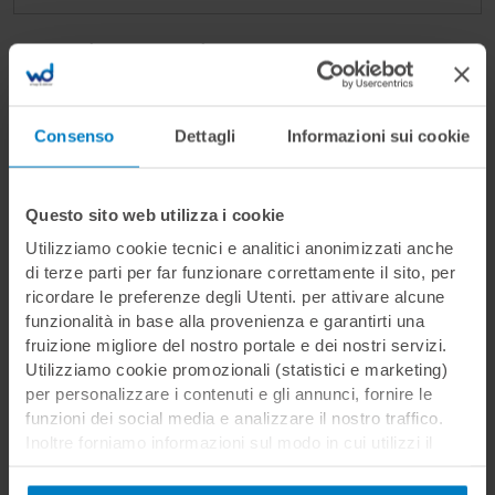
Ricorda su questo dispositivo
Consenso
Dettagli
Informazioni sui cookie
Hai dimenticato la password?
Questo sito web utilizza i cookie
Utilizziamo cookie tecnici e analitici anonimizzati anche
di terze parti per far funzionare correttamente il sito, per
ricordare le preferenze degli Utenti. per attivare alcune
funzionalità in base alla provenienza e garantirti una
fruizione migliore del nostro portale e dei nostri servizi.
Non sei ancora registrato?
Utilizziamo cookie promozionali (statistici e marketing)
per personalizzare i contenuti e gli annunci, fornire le
Registrati per effettuare l'acquisto dei
funzioni dei social media e analizzare il nostro traffico.
corsi, inserire o rispondere ad offerte di
Inoltre forniamo informazioni sul modo in cui utilizzi il
lavoro
nostro sito ai nostri partner che si occupano di analisi dei
dati web, pubblicità e social media, i quali potrebbero