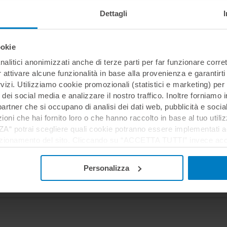
Dettagli
ookie
nalitici anonimizzati anche di terze parti per far funzionare corret
r attivare alcune funzionalità in base alla provenienza e garantirti
rvizi. Utilizziamo cookie promozionali (statistici e marketing) per
i dei social media e analizzare il nostro traffico. Inoltre forniamo
ri partner che si occupano di analisi dei dati web, pubblicità e soci
oni che hai fornito loro o che hanno raccolto in base al tuo utilizz
potrai scegliere quali cookie potranno essere implementati ad 
nzionamento del sito. Cliccando su “ACCETTA TUTTI” invece accet
er verranno installati i soli cookie necessari al funzionamento de
tiamo a consultare le "Informazioni sui Cookie" qui sopra.
Personalizza