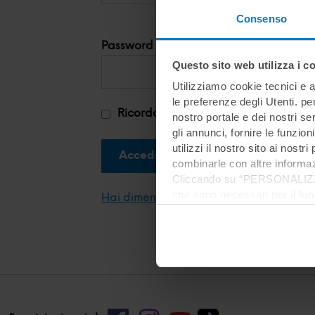
Consenso
Password
Questo sito web utilizza i c
Utilizziamo cookie tecnici e a
le preferenze degli Utenti. pe
Ricorda su questo dispositivo
nostro portale e dei nostri se
gli annunci, fornire le funzion
utilizzi il nostro sito ai nost
combinarle con altre informazi
Cliccando su “PERSONALIZZA“ 
che sono necessari per il fu
Hai dimenticato la password?
cookie. Chiudendo questo bann
informazioni complete ti invi