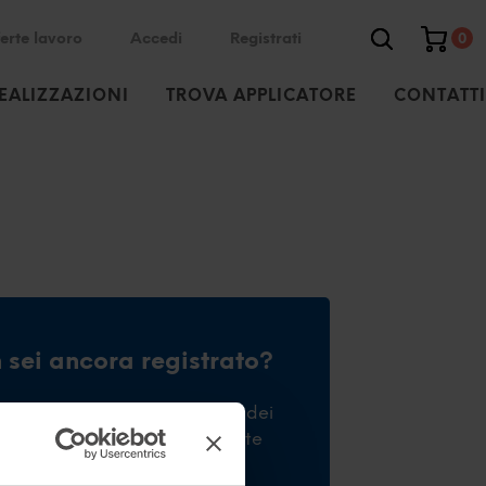
erte lavoro
Accedi
Registrati
0
EALIZZAZIONI
TROVA APPLICATORE
CONTATTI
 sei ancora registrato?
trati per effettuare l'acquisto dei
 inserire o rispondere ad offerte
voro