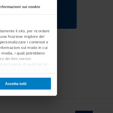
Informazioni sui cookie
Registrati ora
tamente il sito, per ricordare
 una fruizione migliore del
 personalizzare i contenuti e
 informazioni sul modo in cui
al media, i quali potrebbero
o dei loro servizi.
esclusione di quelli tecnici
terai di implementare tutti i
l sito. Per tutte le
Accetta tutti