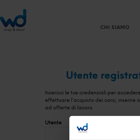
CHI SIAMO
Utente registra
Inserisci le tue credenziali per acceder
effettuare l'acquisto dei corsi, inserire
ad offerte di lavoro
Utente