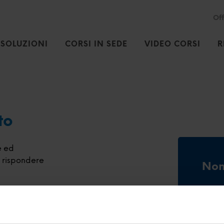
Off
SOLUZIONI
CORSI IN SEDE
VIDEO CORSI
R
to
e ed
 o rispondere
Non
Regis
corsi,
di la