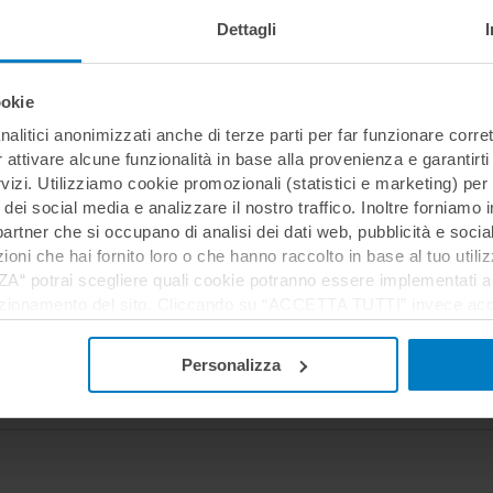
Dettagli
ookie
nalitici anonimizzati anche di terze parti per far funzionare corret
r attivare alcune funzionalità in base alla provenienza e garantirti
rvizi. Utilizziamo cookie promozionali (statistici e marketing) per
i dei social media e analizzare il nostro traffico. Inoltre forniamo
ri partner che si occupano di analisi dei dati web, pubblicità e soci
oni che hai fornito loro o che hanno raccolto in base al tuo utilizz
potrai scegliere quali cookie potranno essere implementati ad 
nzionamento del sito. Cliccando su “ACCETTA TUTTI” invece accet
er verranno installati i soli cookie necessari al funzionamento de
tiamo a consultare le "Informazioni sui Cookie" qui sopra.
Personalizza