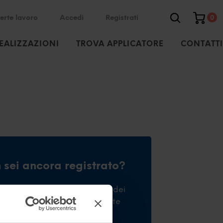
erte lavoro
Accedi
Registrati
0
EALIZZAZIONI
TROVA APPLICATORE
CONTATTI
 sei ancora registrato?
trati per effettuare l'acquisto dei
 inserire o rispondere ad offerte
voro