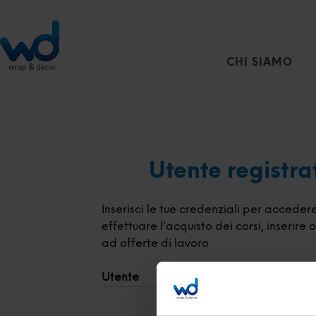
CHI SIAMO
Utente registra
Inserisci le tue credenziali per acceder
effettuare l'acquisto dei corsi, inserire
ad offerte di lavoro
Utente