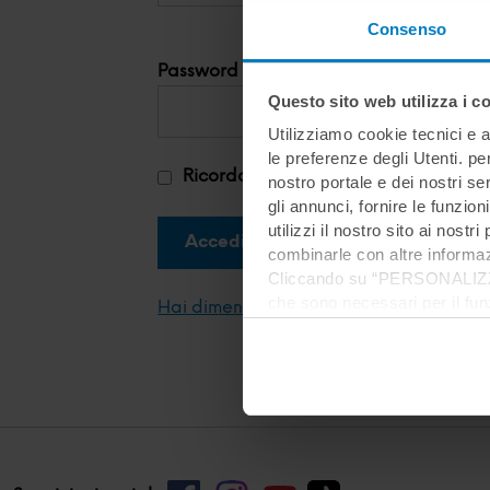
Consenso
Password
Questo sito web utilizza i c
Utilizziamo cookie tecnici e a
le preferenze degli Utenti. pe
Ricorda su questo dispositivo
nostro portale e dei nostri se
gli annunci, fornire le funzion
utilizzi il nostro sito ai nost
combinarle con altre informazi
Cliccando su “PERSONALIZZA“ 
che sono necessari per il fu
Hai dimenticato la password?
cookie. Chiudendo questo bann
informazioni complete ti invi