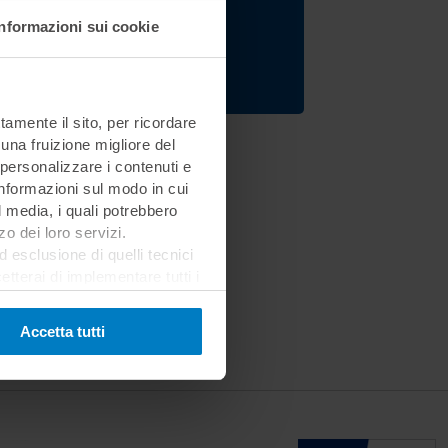
Informazioni sui cookie
Registrati ora
tamente il sito, per ricordare
 una fruizione migliore del
 personalizzare i contenuti e
 informazioni sul modo in cui
al media, i quali potrebbero
o dei loro servizi.
esclusione di quelli tecnici
terai di implementare tutti i
l sito. Per tutte le
Accetta tutti