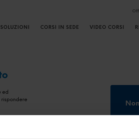
Off
SOLUZIONI
CORSI IN SEDE
VIDEO CORSI
R
to
e ed
 o rispondere
Non
Regis
corsi,
di la