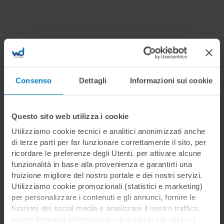
Commenti
Consenso
Dettagli
Informazioni sui cookie
Nessun commento presente.
Questo sito web utilizza i cookie
Utilizziamo cookie tecnici e analitici anonimizzati anche
Oppure
di terze parti per far funzionare correttamente il sito, per
ricordare le preferenze degli Utenti. per attivare alcune
Video correlati
funzionalità in base alla provenienza e garantirti una
fruizione migliore del nostro portale e dei nostri servizi.
Utilizziamo cookie promozionali (statistici e marketing)
Video Corso Accosto Forzato
per personalizzare i contenuti e gli annunci, fornire le
Durata: 15:00
funzioni dei social media e analizzare il nostro traffico.
Inoltre forniamo informazioni sul modo in cui utilizzi il