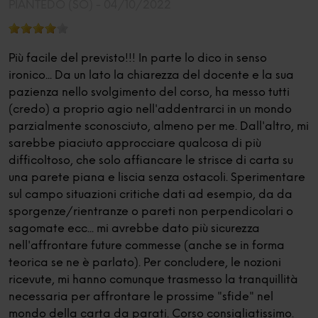
PIANTEDO (SO) -
04/10/2022
Più facile del previsto!!! In parte lo dico in senso
ironico... Da un lato la chiarezza del docente e la sua
pazienza nello svolgimento del corso, ha messo tutti
(credo) a proprio agio nell'addentrarci in un mondo
parzialmente sconosciuto, almeno per me. Dall'altro, mi
sarebbe piaciuto approcciare qualcosa di più
difficoltoso, che solo affiancare le strisce di carta su
una parete piana e liscia senza ostacoli. Sperimentare
sul campo situazioni critiche dati ad esempio, da da
sporgenze/rientranze o pareti non perpendicolari o
sagomate ecc... mi avrebbe dato più sicurezza
nell'affrontare future commesse (anche se in forma
teorica se ne è parlato). Per concludere, le nozioni
ricevute, mi hanno comunque trasmesso la tranquillità
necessaria per affrontare le prossime "sfide" nel
mondo della carta da parati. Corso consigliatissimo.