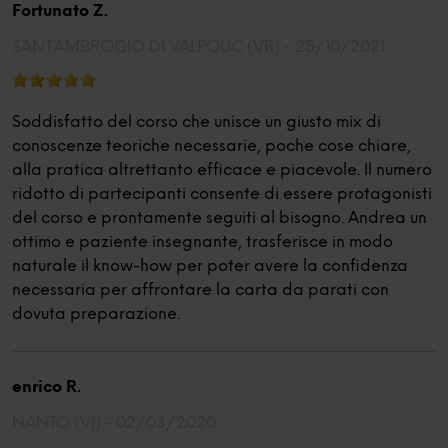
Fortunato Z.
SANT`AMBROGIO DI VALPOLIC (VR) -
25/10/2021
Soddisfatto del corso che unisce un giusto mix di
conoscenze teoriche necessarie, poche cose chiare,
alla pratica altrettanto efficace e piacevole. Il numero
ridotto di partecipanti consente di essere protagonisti
del corso e prontamente seguiti al bisogno. Andrea un
ottimo e paziente insegnante, trasferisce in modo
naturale il know-how per poter avere la confidenza
necessaria per affrontare la carta da parati con
dovuta preparazione.
enrico R.
NANTO (VI) -
02/03/2020