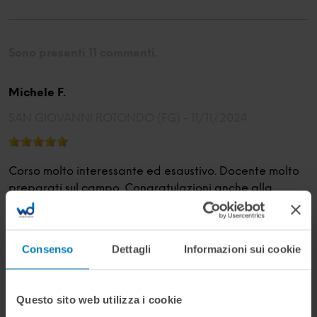
Sono presenti 11 commenti.
Michele F.
SAN GIOVANNI ROTONDO (FG) -
11/11/2024
Corso molto interessante ed esaustivo. Docente molto
preparati sul campo. Congratulazioni anche alla
videomaker per i suoi video.
Consenso
Dettagli
Informazioni sui cookie
Debora C.
MANERBIO (BS) -
11/11/2024
Questo sito web utilizza i cookie