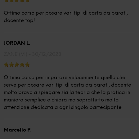
sopra.
Ottimo corso per posare vari tipi di carta da parati,
docente top!
JORDAN L.
ZANE` (VI) -
30/12/2023
Ottimo corso per imparare velocemente quello che
serve per posare vari tipi di carta da parati, docente
molto bravo a spiegare sia la teoria che la pratica in
maniera semplice e chiara ma soprattutto molta
attenzione dedicata a ogni singolo partecipante
Marcello P.