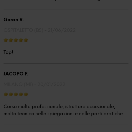
Goran R.
OSPITALETTO (BS) -
21/06/2022
Top!
JACOPO F.
MILANO (MI) -
20/01/2022
Corso molto professionale, istruttore eccezionale,
molto tecnico nelle spiegazioni e nelle parti pratiche.