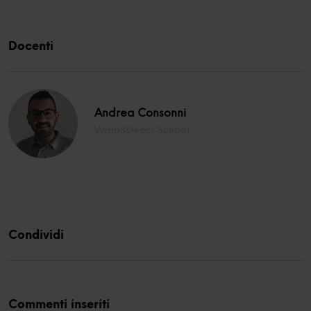
Docenti
Andrea Consonni
Wrap&Decor School
Condividi
Commenti inseriti