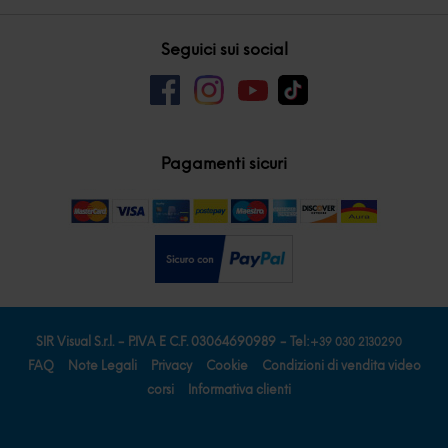
Seguici sui social
Pagamenti sicuri
-
-
SIR Visual S.r.l.
P.IVA E C.F. 03064690989
Tel:
+39 030 2130290
FAQ
Note Legali
Privacy
Cookie
Condizioni di vendita video
corsi
Informativa clienti