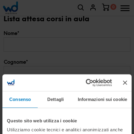
0
Lista attesa corsi in aula
Nome*
Cognome*
Indirizzo mail*
Consenso
Dettagli
Informazioni sui cookie
Codice di Verifica*
Questo sito web utilizza i cookie
Utilizziamo cookie tecnici e analitici anonimizzati anche